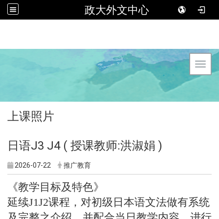
政大外文中心
Toggl
上课照片
日语J3 J4 ( 授课教师:洪淑娟 )
2026-07-22
推广教育
《教学目标及特色》
延续J1J2课程，对初级日本语文法做有系统
及完整之介绍。并配合当日教学内容，进行