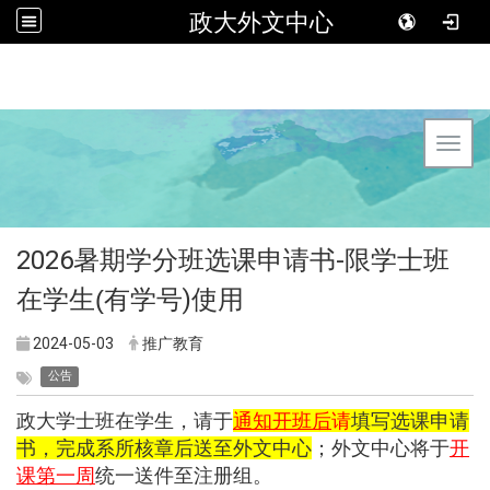
政大外文中心
Toggl
2026暑期学分班选课申请书-限
学士班
在学生(有学号
)使用
2024-05-03
推广教育
公告
政大学士班在学生，请于
通知开班后
请
填写选课申请
书，
完成系所核章后送至外文中心
；外文中心将于
开
课第一周
统一送件至注册组。