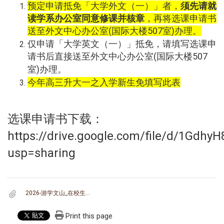
预定申请抵免「大学外文（一）」者，
须先请就
读学系办公室同意修课并核章
，再将选课申请书
送
外文中心办公室(国际大楼507室)办理。
至
仅申请「大学英文（一）」抵免，请填写
选课申
请书
后直接
送
外文中心办公室(国际大楼507
至
室)办理。
今年高三升大一之入学新生免填写此表
选课申请书下载：
https://drive.google.com/file/d/1Gd
usp=sharing
2026-游学文山_在校生修课申请书_政大在学生用__1150330.pdf
Print this page