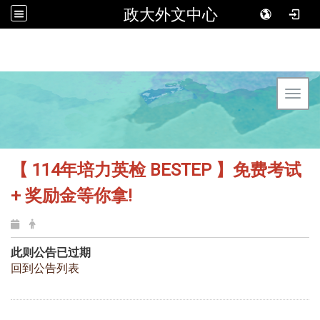
政大外文中心
Toggl
【 114年培力英检 BESTEP 】
免费考试
+ 奖励金等你拿!
此则公告已过期
回到公告列表