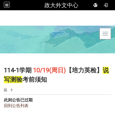
政大外文中心
Toggl
114-1学期
10/19(周日)
【培力英检】
说
写测验
考前须知
此则公告已过期
回到公告列表