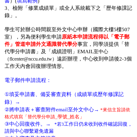
書
）(
填寫範例
)
3、檢附「修業成績單」或全人系統載下之「歷年修課記
錄」。
學生可於辦公時間親至外文中心申辦（國際大樓5樓507
室），另為便利學生申請
原紙本申請流程得以「電子郵
件」管道申請外文通識替代學分
事宜，同學須提供「替
代學分申請書」及「成績證明」EMAIL
至中心
）
遠距辦理，中心收到申請後2-3個
（flcenter@nccu.edu.tw
工作天內會回復辦理情形。
電子郵件申請流程：
①
填妥申請書、備妥審查資料（成績單或歷年修課記
→
錄）
→
②
將申請表＋審查附件email至外文中心
*
來信主旨請依
學號_姓名」
格式填寫「替代學分申請_
→
③
中心回復收件。
工作日仍未收到收件確認回復，
*
若3
請與中心聯繫避免遺漏