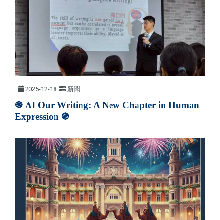
2025-12-18
新聞
֍​​​​
AI Our Writing: A New Chapter in Human
֍
Expression