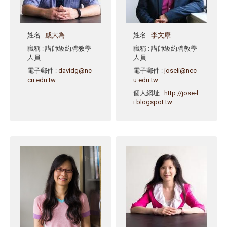
姓名
:
戚大為
姓名
:
李文康
職稱
: 講師級約聘教學
職稱
: 講師級約聘教學
人員
人員
電子郵件
:
davidg@nc
電子郵件
:
joseli@ncc
cu.edu.tw
u.edu.tw
個人網址
:
http://jose-l
i.blogspot.tw