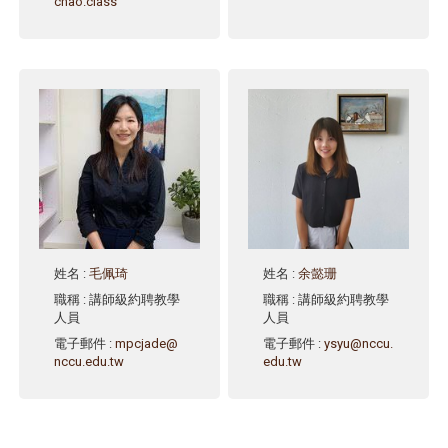
chao.class
姓名
:
毛佩琦
姓名
:
余懿珊
職稱
: 講師級約聘教學
職稱
: 講師級約聘教學
人員
人員
電子郵件
:
mpcjade@
電子郵件
:
ysyu@nccu.
nccu.edu.tw
edu.tw