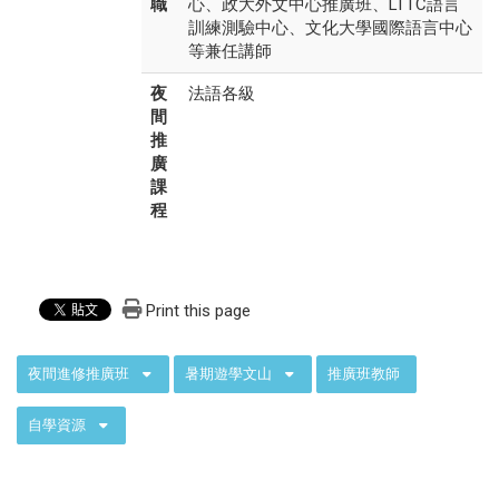
職
心、政大外文中心推廣班、LTTC語言
訓練測驗中心、文化大學國際語言中心
等兼任講師
夜
法語各級
間
推
廣
課
程
Print this page
:::
夜間進修推廣班
暑期遊學文山
推廣班教師
自學資源