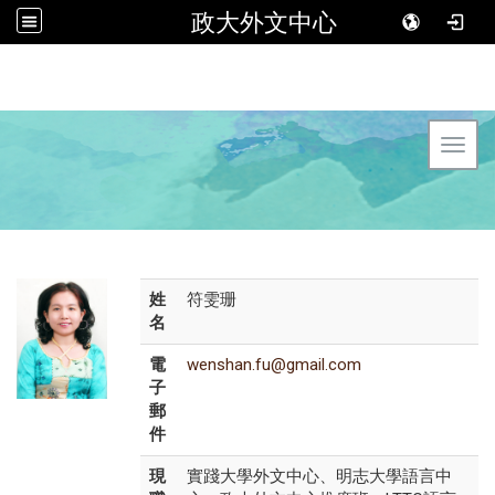
政大外文中心
Toggl
姓
符雯珊
名
電
wenshan.fu@gmail.com
子
郵
件
現
實踐大學外文中心、明志大學語言中