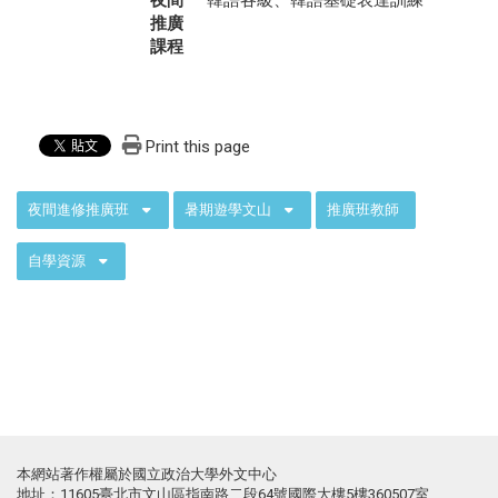
夜間
韓語各級、韓語基礎表達訓練
推廣
課程
Print this page
:::
夜間進修推廣班
暑期遊學文山
推廣班教師
自學資源
本網站著作權屬於國立政治大學外文中心
地址：11605臺北市文山區指南路二段64號國際大樓5樓360507室