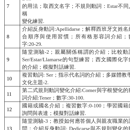
7
的用法；取西文名字；不規則動詞：Estar不同
稱
變化練習.
介紹反身動詞:Apellidarse；解釋西班牙文姓名
8
合順序與使用習慣；所有格形容詞介紹；
字:20-29.
隨堂測驗-2；親屬關係稱謂的介紹；比較動
9
Ser/Estar/Llamarse的句型練習；西文國際化
的介紹；模擬對話練習.
複習動詞: Ser；指示代名詞的介紹；多媒體教學
10
文化主題-2.
第二式規則動詞變化介紹:Comer與字根變化的
11
詞介紹:Tener；數字:30-100.
國籍或國名介紹；複習數字:0-100；學習國籍
12
詢問與表達；模擬對話練習.
隨堂測驗-3；教授如何應答個人與親友職業的
13
問；介紹反身動詞: Dedicarse與不規則變化的