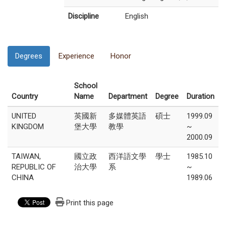
Discipline
English
Degrees
Experience
Honor
School
Country
Name
Department
Degree
Duration
UNITED
英國新
多媒體英語
碩士
1999.09
KINGDOM
堡大學
教學
~
2000.09
TAIWAN,
國立政
西洋語文學
學士
1985.10
REPUBLIC OF
治大學
系
~
CHINA
1989.06
Print this page