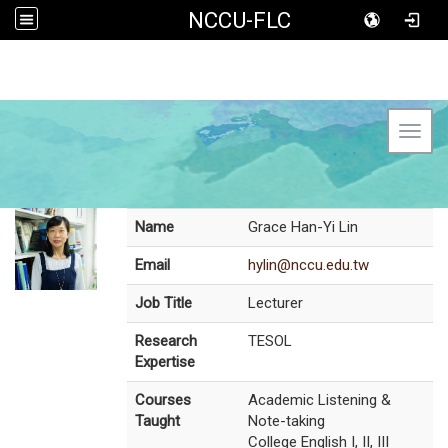
NCCU-FLC
Toggl
Name
Grace Han-Yi Lin
Email
hylin@nccu.edu.tw
Job Title
Lecturer
Research
TESOL
Expertise
Courses
Academic Listening &
Taught
Note-taking
College English I, II, III