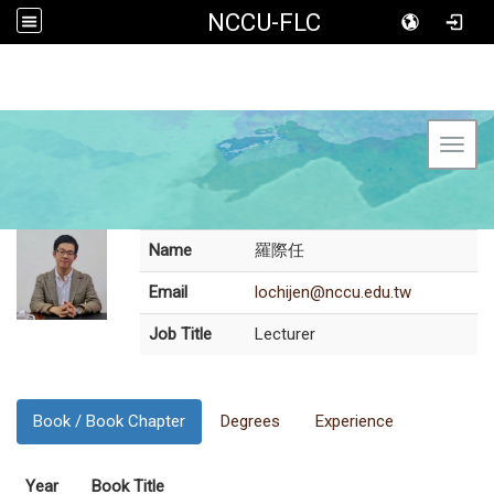
NCCU-FLC
Toggl
Name
羅際任
Email
lochijen@nccu.edu.tw
Job Title
Lecturer
Book / Book Chapter
Degrees
Experience
Year
Book Title