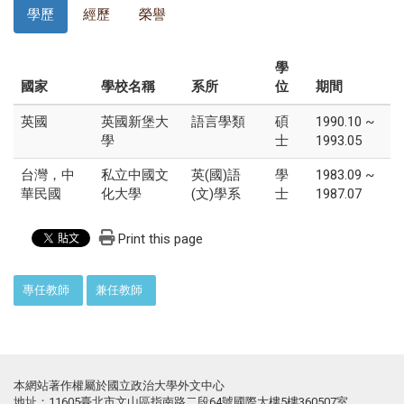
學歷
經歷
榮譽
學
國家
學校名稱
系所
位
期間
英國
英國新堡大
語言學類
碩
1990.10 ~
學
士
1993.05
台灣，中
私立中國文
英(國)語
學
1983.09 ~
華民國
化大學
(文)學系
士
1987.07
Print this page
:::
專任教師
兼任教師
本網站著作權屬於國立政治大學外文中心
地址：11605臺北市文山區指南路二段64號國際大樓5樓360507室