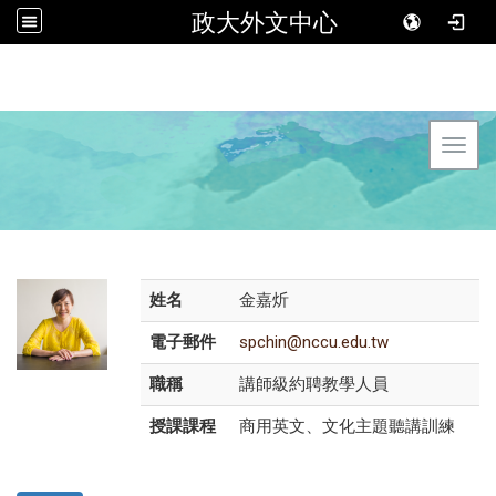
政大外文中心
Toggl
姓名
金嘉炘
電子郵件
spchin@nccu.edu.tw
職稱
講師級約聘教學人員
授課課程
商用英文、文化主題聽講訓練