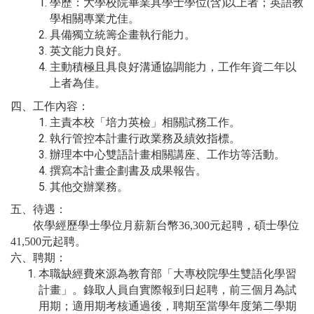
學歷：大學校院畢業具學士學位
(
含
)
以上者；英語教
學相關專業尤佳。
具備獨立統籌企畫執行能力。
英文能力良好。
主動積極且具良好溝通協調能力，工作年資二年以
上者為佳。
四、工作內容：
主責本校「培力英檢」相關試務工作。
執行管控本計畫行政業務及績效指標
。
辦理本中心雙語計畫相關講座、工作坊等活動。
撰寫本計畫企劃書及成果報告。
其他交辦業務。
五、待遇：
依學經歷學士學位月薪新台幣
36,300
元起聘，碩士學位
41,500
元
起聘。
六、聘期：
本職缺經費來源為教育部「大專校院學生雙語化學習
計畫」。錄取人員自實際報到日起聘，前三個月為試
用期；適用期考核通過後，聘期至當學年度第二學期