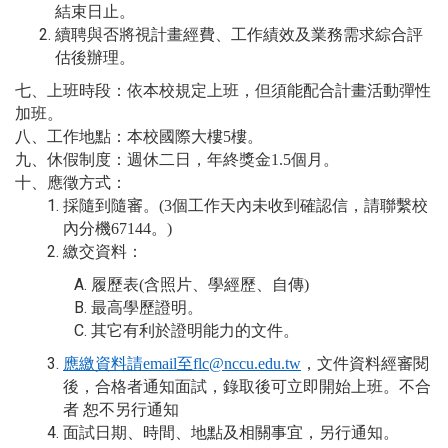
結束日止。
續聘與否將視計畫經費、工作績效及業務需求綜合評
估後辦理。
七、上班時段：依本校規定上班，但須能配合計畫活動彈性
加班。
八、工作地點：本校國際大樓
5
樓。
九、休假制度：週休二日，年終獎金
1.5
個月。
十、應徵方式：
採隨到隨審。
(3
個工作天內未收到確認信，請聯繫校
內分機
67144
。
)
繳交資料：
履歷表
(
含照片、學經歷、自傳
)
最高學歷證明。
其它有利於證明能力的文件。
應繳資料請
email
至
flc@nccu.edu.tw
，文件資料經審閱
後，合格者通知面試，錄取後可立即開始上班。不合
者
恕不另行通知
面試日期、時間、地點及相關事宜，另行通知。