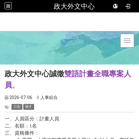
政大外文中心
Toggl
雙語計畫全職專案人
政大外文中心誠徵
員
。
2026-07-06
人事綜合
公告
徵才
一、人員區分：計畫人員
二、名額：
1
名
三、資格條件：