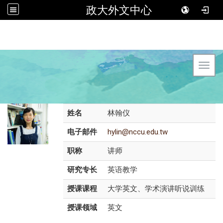
政大外文中心
Toggl
姓名
林翰仪
电子邮件
hylin@nccu.edu.tw
职称
讲师
研究专长
英语教学
授课课程
大学英文、学术演讲听说训练
授课领域
英文