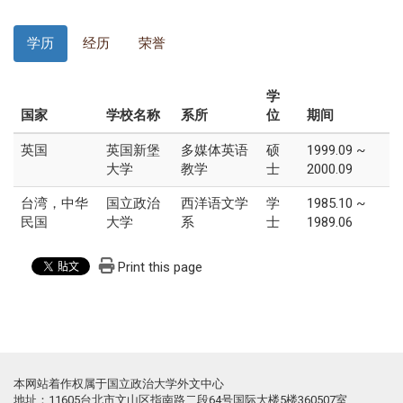
学历
经历
荣誉
学
国家
学校名称
系所
位
期间
英国
英国新堡
多媒体英语
硕
1999.09 ~
大学
教学
士
2000.09
台湾，中华
国立政治
西洋语文学
学
1985.10 ~
民国
大学
系
士
1989.06
Print this page
本网站着作权属于国立政治大学外文中心
地址：11605台北市文山区指南路二段64号国际大楼5楼360507室