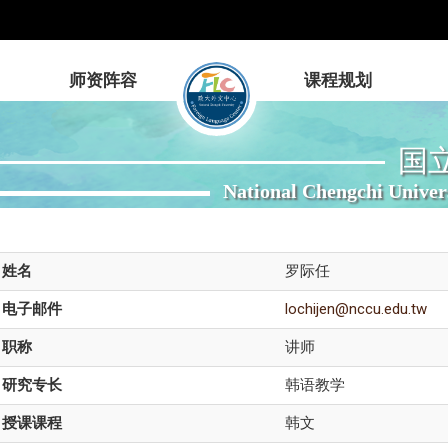
师资阵容
课程规划
国
National Chengchi Univer
姓名
罗际任
电子邮件
lochijen@nccu.edu.tw
职称
讲师
研究专长
韩语教学
授课课程
韩文