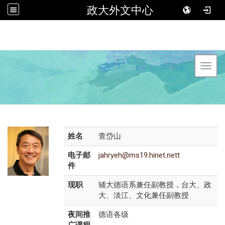
政大外文中心
Toggl
姓名
查岱山
电子邮
jahryeh@ms19.hinet.nett
件
现职
辅大德语系兼任副教授，台大、政
大、淡江、文化兼任副教授
夜间推
德语各级