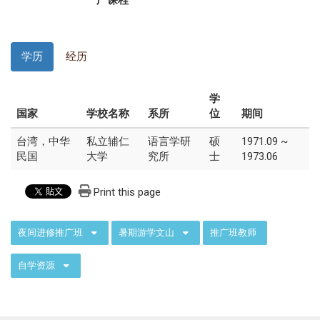
广课程
学历
经历
学
国家
学校名称
系所
位
期间
台湾，中华
私立辅仁
语言学研
硕
1971.09 ~
民国
大学
究所
士
1973.06
Print this page
:::
夜间进修推广班
暑期游学文山
推广班教师
自学资源