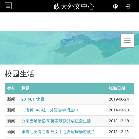
政大外文中心
Toggl
校园生活
类别
标题
张贴日期
新闻
2019ETP之夜
2019-06-24
新闻
九语种14小组 外语自学招生中
2014-03-20
新闻
分享巴黎记忆 陈英雪鼓励开放正面生活
2013-12-18
新闻
跟着朋友看门道 外文中心友谊周畅游波兰
2013-12-13