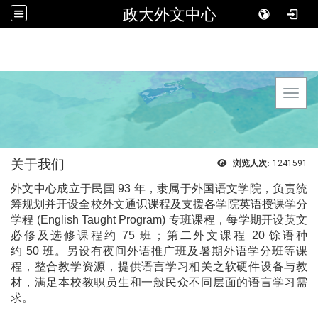
政大外文中心
Toggl
关于我们
浏览人次:
1241591
外文中心成立于民国
93
年，隶属于外国语文学院，负责统
筹规划并开设全校外文通识课程及支援各学院英语授课学分
学程
(English Taught Program)
专班课程，每学期开设英文
必修及选修课程约
75
班；第二外文课程
20
馀语种
约
50
班。另设有夜间外语推广班及暑期外语学分班等课
程，整合教学资源，提供语言学习相关之软硬件设备与教
材，满足本校教职员生和一般民众不同层面的语言学习需
求。