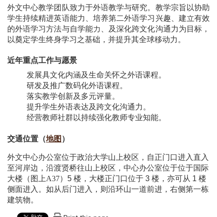
外文中心教学团队致力于外语教学与研究。教学宗旨以协助
学生持续精进英语能力、培养第二外语学习兴趣、建立有效
的外语学习方法与自学能力、及深化跨文化沟通力为目标，
以奠定学生终身学习之基础，并提升其全球移动力。
近年重点工作与愿景
发展具文化内涵及生命关怀之外语课程。
研发及推广数码化外语课程。
落实教学创新及多元评量。
提升学生外语表达及跨文化沟通力。
经营教师社群以持续强化教师专业知能。
交通位置（
地图
）
外文中心办公室位于政治大学山上校区，自正门口进入直入
至河岸边，沿渡贤桥往山上校区，中心办公室位于位于国际
大楼（图上A37）
5
楼，大楼正门口位于
3
楼，亦可从
1
楼
侧面进入。如从后门进入，则沿环山一道前进，右侧第一栋
建筑物。