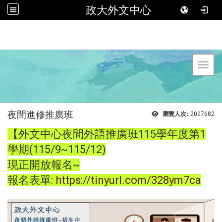
政大外文中心
Toggl
夜間進修推廣班
瀏覽人次:
2007682
【外文中心夜間外語推廣班115學年度第1
學期(115/9~115/12)
現正開放報名~
報名表單:
https://tinyurl.com/328ym7ca