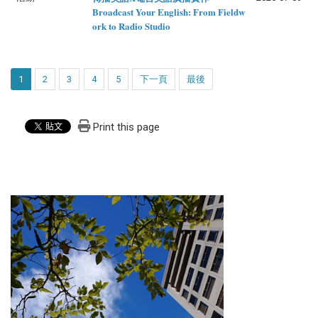
Broadcast Your English: From Fieldw
ork to Radio Studio
1
2
3
4
5
下一頁
最後
Print this page