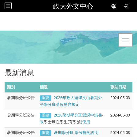
政大外文中心
Toggl
最新消息
類別
標題
張貼日期
暑期學分班公告
2026年政大遊學文山暑期外
2024-05-03
重要
語學分班請假缺席規定
暑期學分班公告
2026暑期學分班選課申請書-
2024-05-03
重要
限
學士班在學生(有學號
)使用
暑期學分班公告
暑期學分班 學分抵免說明
2024-05-03
重要