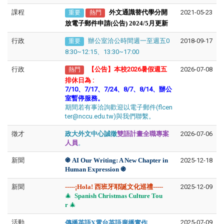
課程
外文通識替代學分開
2021-05-23
重要
熱門
放電子郵件申請(公告) 2024/5月更新
行政
辦公室洽公時間週一至週五0
2018-09-17
重要
8:30~12:15、13:30~17:00
行政
【公告】本校2026暑假週五
2026-07-08
熱門
排休日為
:
7/10、7/17、7/24、8/7、8/14、辦公
室暫停服務。
期間若有事洽詢歡迎以電子郵件(flcen
ter@nccu.edu.tw)與我們聯繫。
徵才
政大外文中心誠徵
雙語計畫全職專案
2026-07-06
人員
。
新聞
֍​​​​
AI Our Writing: A New Chapter in
2025-12-18
Human Expression
֍
新聞
-----
¡Hola! 西班牙耶誕文化巡禮-----
2025-12-09
🎄
Spanish Christmas Culture Tou
r
🎄
傳播英語X電台英語廣播實作
活動
2025-07-09