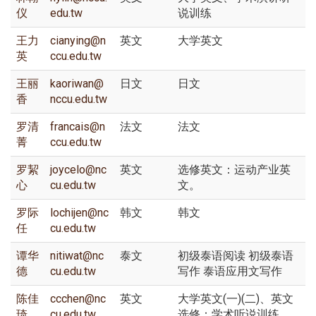
仪
edu.tw
说训练
王力
cianying@n
英文
大学英文
英
ccu.edu.tw
王丽
kaoriwan@
日文
日文
香
nccu.edu.tw
罗清
francais@n
法文
法文
菁
ccu.edu.tw
罗絜
joycelo@nc
英文
选修英文：运动产业英
心
cu.edu.tw
文。
罗际
lochijen@nc
韩文
韩文
任
cu.edu.tw
谭华
nitiwat@nc
泰文
初级泰语阅读 初级泰语
德
cu.edu.tw
写作 泰语应用文写作
陈佳
ccchen@nc
英文
大学英文(一)(二)、英文
琦
cu.edu.tw
选修：学术听说训练