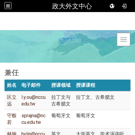
政大外文中心
Toggl
兼任
姓名
电子邮件
授课领域
授课课程
区立
l.y.ou@nccu.
拉丁文与
拉丁文、古希腊文
远
edu.tw
古希腊文
守般
sprajna@nc
葡萄牙文
葡萄牙文
若
cu.edu.tw
林翰
hylin@nccu.
英文
大学英文、学术演讲听