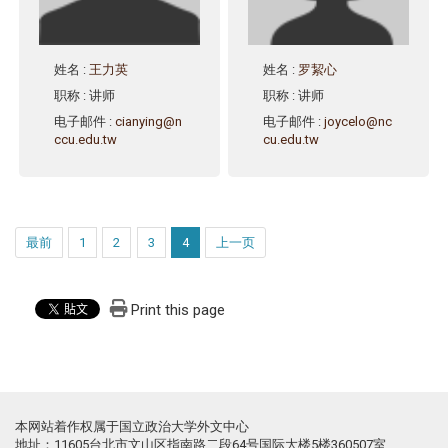
姓名
:
王力英
姓名
:
罗絜心
职称
: 讲师
职称
: 讲师
电子邮件
:
cianying@n
电子邮件
:
joycelo@nc
ccu.edu.tw
cu.edu.tw
最前
1
2
3
4
上一页
Print this page
本网站着作权属于国立政治大学外文中心
地址：11605台北市文山区指南路二段64号国际大楼5楼360507室