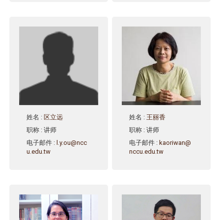
姓名
:
区立远
姓名
:
王丽香
职称
: 讲师
职称
: 讲师
电子邮件
:
l.y.ou@ncc
电子邮件
:
kaoriwan@
u.edu.tw
nccu.edu.tw