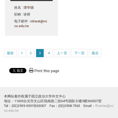
姓名
:
谭华德
职称
: 讲师
电子邮件
:
nitiwat@nc
cu.edu.tw
最前
1
2
3
4
上一页
下一页
最后
Print this page
本网站着作权属于国立政治大学外文中心
地址：11605台北市文山区指南路二段64号国际大楼5楼360507室
Tel：(02)2939-3091转63007 Fax：(02)2938-7363 Email：
flcenter@nc
cu.edu.tw