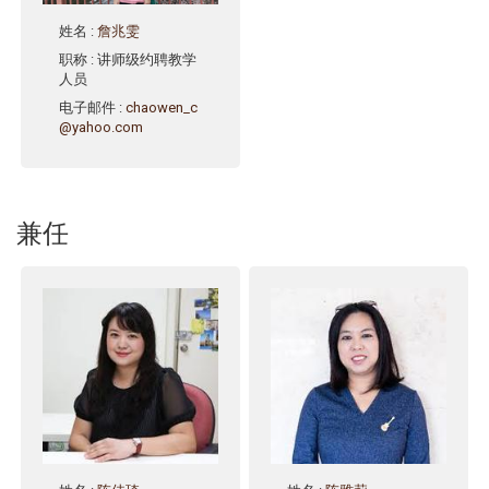
姓名
:
詹兆雯
职称
: 讲师级约聘教学
人员
电子邮件
:
chaowen_c
@yahoo.com
兼任