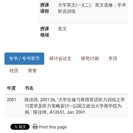
授课
大学英文(一)(二)、英文选修：学术
课程
听说训练
授课
英文
领域
专书 / 专书章节
研讨会论文
研究计画
学历
经历
荣誉
年度
书名
2001
陈佳琦, 2001.06, '大学生修习商用英语听力训练之学
习需求及听力策略探讨—以国立政治大学商学院为
例, ' 陈佳琦., A12651, Jun. 2001
Print this page