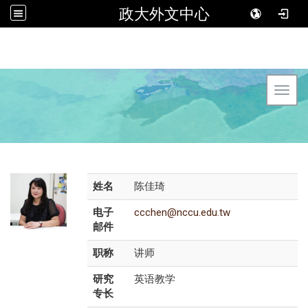
政大外文中心
Toggl
姓名
陈佳琦
电子
ccchen@nccu.edu.tw
邮件
职称
讲师
研究
英语教学
专长