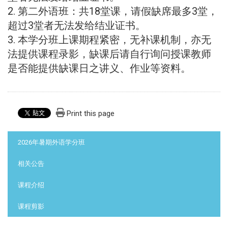
2. 第二外语班：共18堂课，请假缺席最多3堂，
超过3堂者
无法发给
结业证书
。
3.
本学分班上课期程紧密，无补课机制，亦无
法提供课程录影，缺课后请自行询问授课教师
是否能提供缺课日之讲义、作业等资料。
Print this page
:::
2026年暑期外语学分班
相关公告
课程介绍
课程剪影