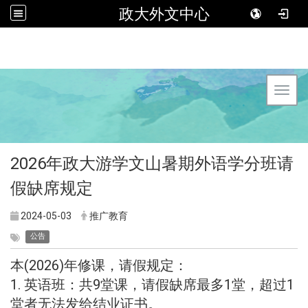
政大外文中心
Toggl
2026年政大游学文山暑期外语学分班请
假缺席规定
2024-05-03
推广教育
公告
本(2026)年修课，请假规定：
1. 英语班：共9堂课，请假缺席最多1堂，超过1
堂者无法发给结业证书。