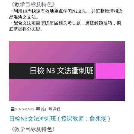
《教学目标及特色》
・利用
10
周快速有效地重点学习
N2
文法，并汇整厘清相近
易混淆之文法。
・配合文法项目演练历届相关考古题，磨练解题技巧，彻
底掌握得分关键。
2026-07-22
推广班课程
日检N3文法冲刺班 ( 授课教师：詹兆雯 )
《教学目标及特色》