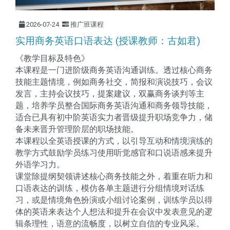
2026-07-24
推广班课程
实用商务英语口语表达 (授课教师：古如君)
《教学目标及特色》
本课程是一门进阶级商务英语沟通训练。透过核心商务
技能主题情境，例如商务社交，简报和演说技巧，会议
发言，主持会议技巧，提案建议，双赢商务谈判等主
题，培养学员整合国际商务英语沟通和商务领导技能，
适合已具有初中阶英语实力者晋级提升职场竞争力，储
备未来晋升管理阶层的职场技能。
本课程以全英语授课的方式，以引导互动和情境演练的
教学方式鼓励学员练习使用听觉感官和口说语感来提升
外语学习力。
课堂除提纲契领讲述核心商务技能之外，着重在听力和
口语表达的训练，模仿各单主题进行分组情境对话练
习，或是情境角色扮演或小组讨论案例，训练学员以得
体的英语来表达个人想法和提升在会议中发表意见的逻
辑条理性，语意的流畅度，以树立自信的专业风采。