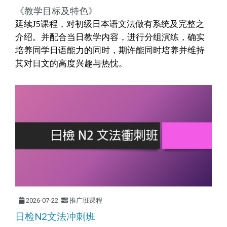
《教学目标及特色》
延续J5课程，对初级日本语文法做有系统及完整之
介绍。并配合当日教学
内
容，进行分组演练，确实
培养同学日语能
力的同时，期许能同时培养并维持
其对日文的高度兴趣与热忱。
2026-07-22
推广班课程
日检N2文法冲刺班