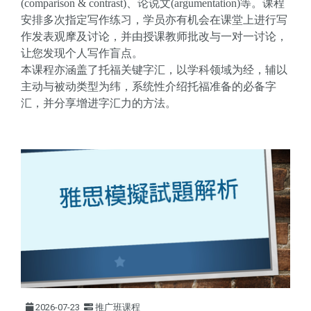
(comparison & contrast)、论说文(argumentation)等。课程
安排多次指定写作练习，学员亦有机会在课堂上进行写
作发表观摩及讨论，并由授课教师批改与一对一讨论，
让您发现个人写作盲点。
本课程亦涵盖了托福关键字汇，以学科领域为经，辅以
主动与被动类型为纬，系统性介绍托福准备的必备字
汇，并分享增进字汇力的方法。
2026-07-23
推广班课程