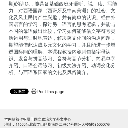
期)的训练，能具备基础西班牙语听、说、读、写能
力，对西语国家（西班牙及中南美洲）的社会、文
化及风土民情产生兴趣，并有简单的认识。经由外
国语言的学习，探讨另一语言的思考逻辑，并能与
本国的母语做出比较，学习如何能够借文字符号灵
活运用与适时地表达，解决跨文化间的沟通问题，
期望能借此达成多元文化的学习，并且能进一步增
进国际间的理解。本课程教授内容则包括字母认
识、发音与拼音练习、音符与音节分析、简易单字
介绍、口语会话练习、初级文法介绍、动词变化分
析、与西语系国家的文化及风俗简介。
Print this page
本网站着作权属于国立政治大学外文中心
地址：11605台北市文山区指南路二段64号国际大楼5楼360507室