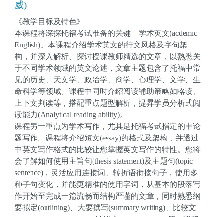
威)
《教学目标及特色》
本课程将深探托福考试准备的关键—学术英文(acdemic
English)。本课程介绍学术英文的行文风格及字句架
构，并深入解析、探讨授课教师精选的文章，以熟悉关
于不同学术领域的英文论述，文章主题包含了托福中常
见的历史、天文学、政治学、商学、心理学、文学、生
命科学等领域。课程中同时介绍阅读辅助策略如略读、
上下文判读等，搭配重点题型解析，提昇学员分析式阅
读能力(Analytical reading ability)。
课程另一重点为学术写作，尤其是托福考试指定的申论
题写作。课程将介绍短文(essay)的格式及架构，并透过
中英文写作格式的比较让您掌握英文写作的特性。您将
会了解如何使用主旨句(thesis statement)及主题句(topic
sentence)，灵活应用连接词、转折语衔接句子，使用多
种子句变化，并能更精准的使用字词，从基本的段落写
作开始至完成一篇流畅而结构严谨的文章，同时熟悉纲
要拟定(outlining)、大要撰写(summary writing)、比较文