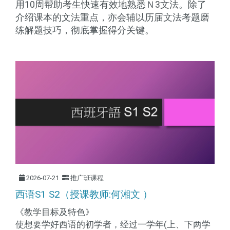
用10周帮助考生快速有效地熟悉Ｎ3文法。除了
介绍课本的文法重点，亦会辅以历届文法考题磨
练解题技巧，彻底掌握得分关键。
2026-07-21
推广班课程
西语S1 S2（授课教师:何湘文 ）
《教学目标及特色》
使想要学好西语的初学者，经过一学年(上、下两学