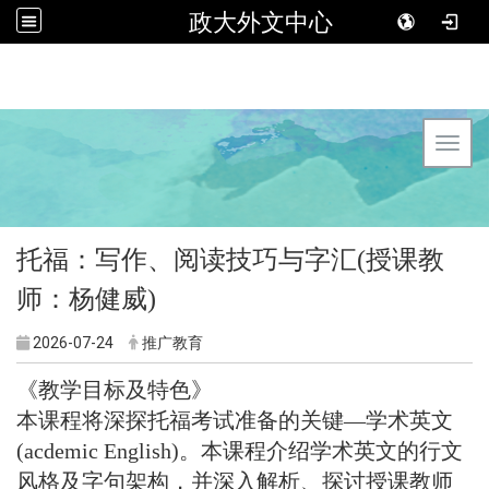
政大外文中心
Toggl
托福：写作、阅读技巧与字汇(授课教
师：杨健威)
2026-07-24
推广教育
《教学目标及特色》
本课程将深探托福考试准备的关键—学术英文
(acdemic English)。本课程介绍学术英文的行文
风格及字句架构，并深入解析、探讨授课教师