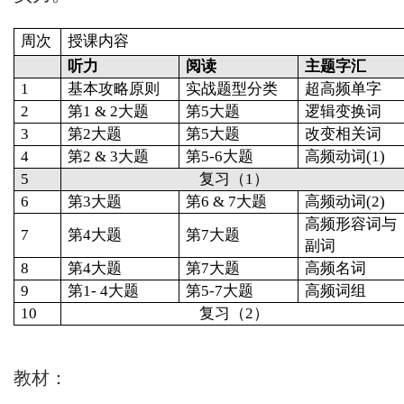
周
次
授课内容
听力
阅读
主题字汇
1
基本攻略原则
实战题型分类
超高频单字
2
第1 & 2大题
第5大题
逻辑变换词
3
第2大题
第5大题
改变相关词
4
第2 & 3大题
第5-6大题
高频动词(1)
5
复习（1）
6
第3大题
第6 & 7大题
高频动词(2)
高频形容词与
7
第4大题
第7大题
副词
8
第4大题
第7大题
高频名词
9
第1- 4大题
第5-7大题
高频词组
10
复习（2）
教材：