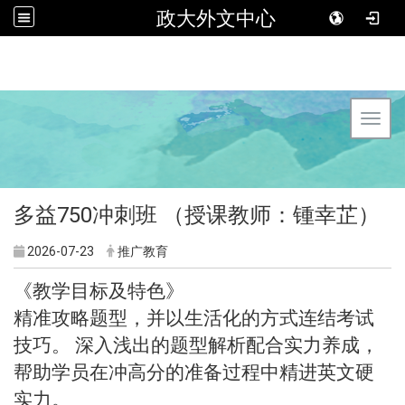
政大外文中心
Toggl
多益750冲刺班 （授课教师：锺幸芷）
2026-07-23
推广教育
《教学目标及特色》
精准攻略题型，并以生活化的方式连结考试
技巧。 深入浅出的题型解析配合实力养成，
帮助学员在冲高分的准备过程中精进英文硬
实力。