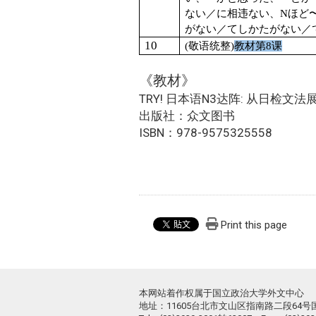
ない／に相违ない、
N
ほど
がない／てしかたがない／
10
(
敬语统整)
教材第8课
《教材》
TRY! 日本语N3达阵: 从日检文
出版社：众文图书
ISBN：978-9575325558
Print this page
本网站着作权属于国立政治大学外文中心
地址：11605台北市文山区指南路二段64号国