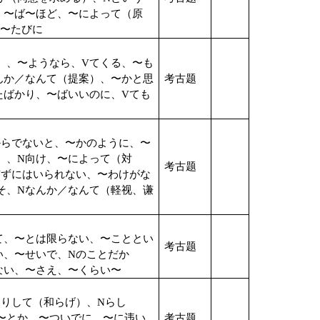
、〜ば〜ほど、〜によって（原
〜たびに
）、〜ようなら、
V
てくる、〜も
んか／なんて（提案）、〜かと思
考古题
たばかり、〜ばいいのに、
V
ても
からでないと、〜かのように、〜
）、
N
向け、〜によって（対
考古题
V
ずにはいられない、〜わけがな
そ、
N
なんか／なんて（軽视、谦
て、〜とは限らない、〜こととい
考古题
い、〜せいで、
N
のことだか
ない、〜さえ、〜くらい〜
たりして（和らげ）、
N
らし
〜とか、〜ついでに、〜に违い
考古题