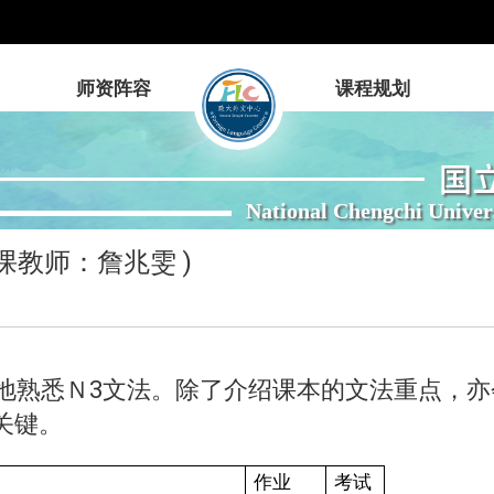
师资阵容
课程规划
国
National Chengchi Univer
授课教师：詹兆雯 )
效地熟悉Ｎ3文法。除了介绍课本的文法重点，
关键。
作业
考试