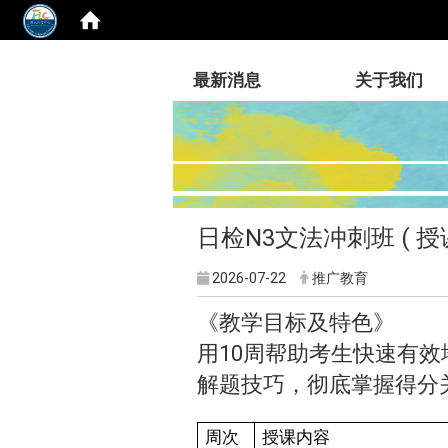
:::
最新消息
关于我们
日检N3文法冲刺班 ( 
2026-07-22
推广教育
《教学目标及特色》
用10周帮助考生快速有
解题技巧，彻底掌握得分
周次
授课
内
容