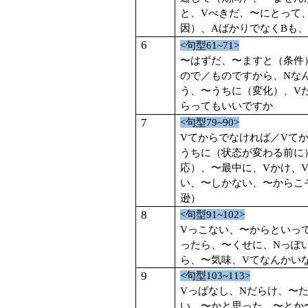
と、
V
べきだ、〜にとって
因）、
A
ばかりでなく
B
も、
6
<
句型
61~71>
〜はずだ、〜ますと（条件
ので／ものですから、
N
な
う、〜うちに（変化）、
V
らってもいいですか
7
<
句型
79~90>
V
てからでなければ／
V
て
うちに（状态が変わる前に
応）、〜最中に、
V
かけ、
い、〜しかない、〜からこ
逊）
8
<
句型
91~102>
V
っこない、〜からといっ
ったら、〜くせに、
N
っぽ
ら、〜気味、
V
てなんかい
9
<
句型
103~113>
V
っぱなし、
N
だらけ、〜
い、〜かと思った、〜とか