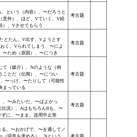
る、という（内容）、〜だろうと
考古题
（意外）、ほど、
V
ていく、
V
続
前）、
V
させてもらう
たとたん、
V
出す、
V
ようとす
考古题
ておく、
V
られてしまう、〜によ
、〜ため（原因）、〜につき
じて（媒介）、
N
のような（例
うことだ（伝闻）、〜につい
考古题
ゃ、〜っけ、〜たりして（可能性
决まっている
）、〜みたいだ、〜ばよかっ
考古题
（比况）、
A
はもちろん
B
も、〜
V
ずに、〜まま、连用中止形
きる、〜おかげで、
〜を通して／
か（同意を求める）、
N
という
考古题