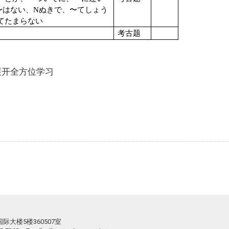
〜はない、
N
ぬきで、〜てしょう
てたまらない
考古题
法展开全方位学习
际大楼5楼360507室