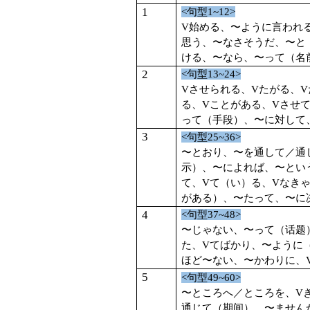
1
<
句型
1~12>
V
始める、〜ように言われ
思う、〜なさそうだ、〜と
ける、〜なら、〜って（名
2
<
句型
13~24>
V
させられる、
V
たがる、
V
る、
V
ことがある、
V
させ
って（手段）、〜に対して
3
<
句型
25~36>
〜とおり、〜を通して／通
示）、〜によれば、〜とい
て、
V
て（い）る、
V
なき
がある）、〜たって、〜に
4
<
句型
37~48>
〜じゃない、〜って（话题
た、
V
てばかり、〜ように
ほど〜ない、〜かわりに、
5
<
句型
49~60>
〜ところへ／ところを、
V
通じて（期间）、〜ません