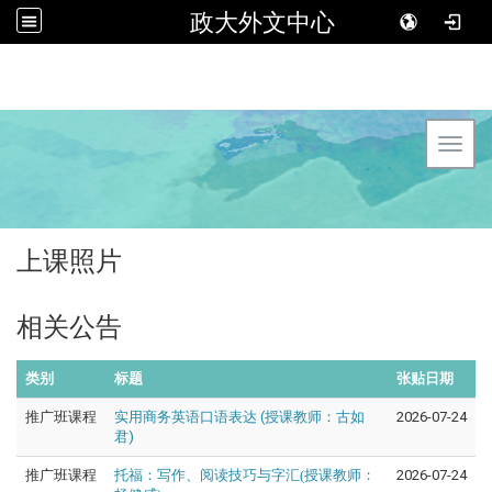
政大外文中心
Toggl
上课照片
相关公告
类别
标题
张贴日期
推广班课程
实用商务英语口语表达 (授课教师：古如
2026-07-24
君)
推广班课程
托福：写作、阅读技巧与字汇(授课教师：
2026-07-24