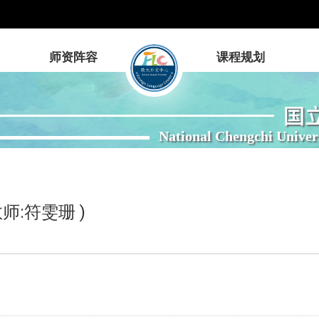
师资阵容
课程规划
国
National Chengchi Univer
师:符雯珊 )