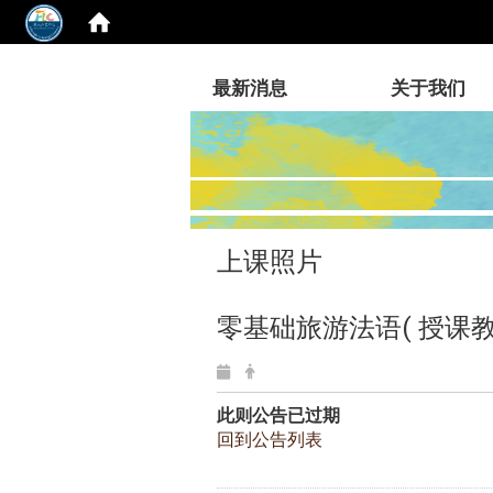
:::
最新消息
关于我们
上课照片
零基础旅游法语( 授课教
此则公告已过期
回到公告列表