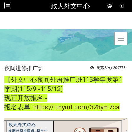
政大外文中心
Toggl
夜间进修推广班
浏览人次:
2007784
【外文中心夜间外语推广班115学年度第1
学期(115/9~115/12)
现正开放报名~
报名表单:
https://tinyurl.com/328ym7ca