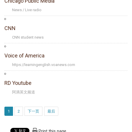
Chicago Public Media
News / Live radio
CNN
CNN student news
Voice of America
https://learningenglish.voanews.com
RD Youtube
阿滴英文频道
1
2
下一页
最后
Print this page