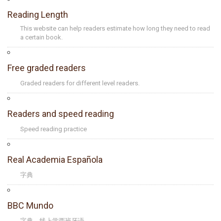
Reading Length
This website can help readers estimate how long they need to read
a certain book.
Free graded readers
Graded readers for different level readers.
Readers and speed reading
Speed reading practice
Real Academia Española
字典
BBC Mundo
字典、线上学西班牙语