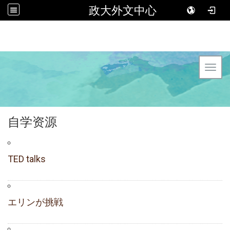
政大外文中心
Toggl
自学资源
TED talks
エリンが挑戦