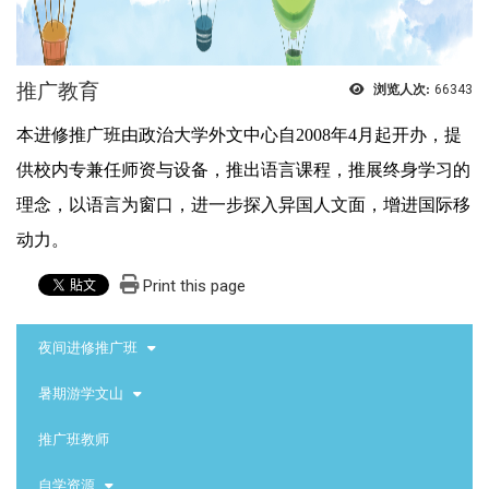
推广教育
浏览人次:
66343
本进修推广班由政治大学外文中心自
2008
年
4
月起开办，提
供校内专兼任师资与设备，推出语言课程，推展终身学习的
理念，以语言为窗口，进一步探入异国人文面，增进国际移
动力。
Print this page
:::
夜间进修推广班
暑期游学文山
推广班教师
自学资源