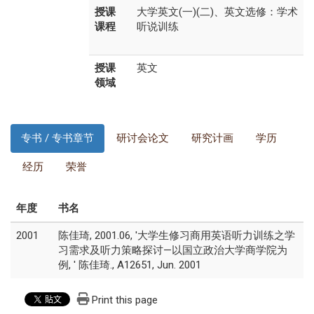
授课
大学英文(一)(二)、英文选修：学术
课程
听说训练
授课
英文
领域
专书 / 专书章节
研讨会论文
研究计画
学历
经历
荣誉
年度
书名
2001
陈佳琦, 2001.06, '大学生修习商用英语听力训练之学
习需求及听力策略探讨—以国立政治大学商学院为
例, ' 陈佳琦., A12651, Jun. 2001
Print this page