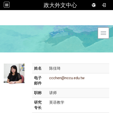
政大外文中心
Toggl
姓名
陈佳琦
电子
ccchen@nccu.edu.tw
邮件
职称
讲师
研究
英语教学
专长